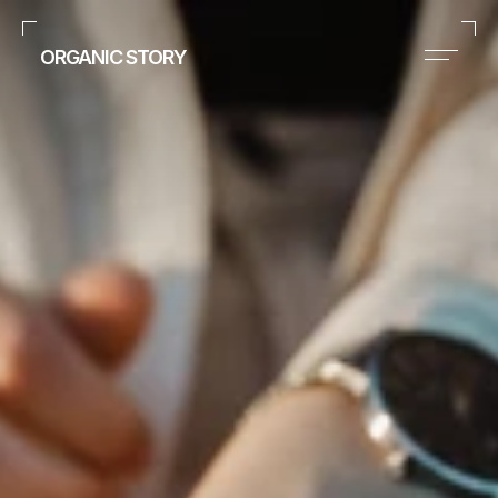
ORGANIC STORY
info@organicstory.hu
Instagram
Home
Portfolio
Blog
About me
Contact
BENCE
KLAMARIK.