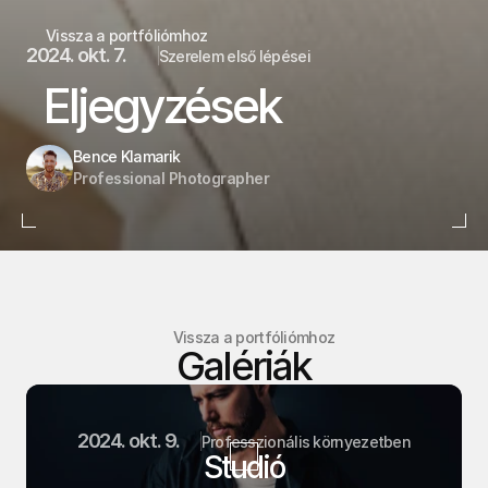
Vissza a portfóliómhoz
2024. okt. 7.
Szerelem első lépései
Eljegyzések
Bence Klamarik
Professional Photographer
Vissza a portfóliómhoz
Galériák
2024. okt. 9.
Professzionális környezetben
Studió