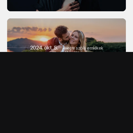
2024. okt. 5.
életre szóló emlékek
Esküvők
Home