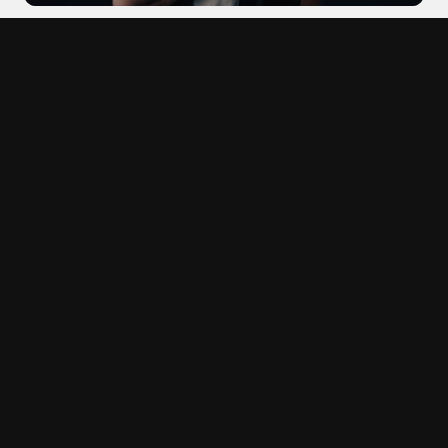
Home
Portfolio
Blog
About me
Contact
Készen állsz arra, hogy 
Valósítsuk meg együtt! 
megragadd a legfontosabb 
Keress meg még ma!
pillanatokat?
info@organicstory.hu