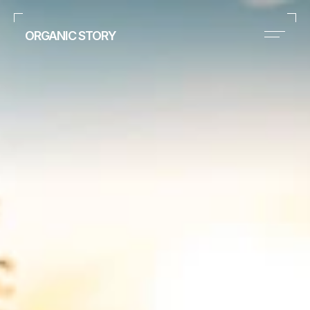
ORGANIC STORY
info@organicstory.hu
Instagram
Home
Portfolio
Blog
About me
Contact
BENCE
KLAMARIK.